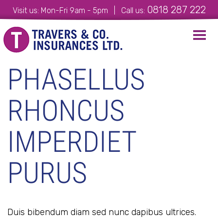
0818 287 222
Visit us: Mon-Fri 9am - 5pm | Call us:
Toggl
navig
PHASELLUS
RHONCUS
IMPERDIET
PURUS
Duis bibendum diam sed nunc dapibus ultrices.